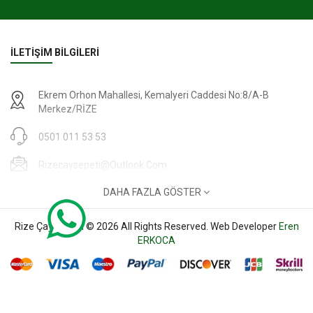
İLETIŞIM BILGILERI
Ekrem Orhon Mahallesi, Kemalyeri Caddesi No:8/A-B
Merkez/RİZE
0501 011 53 53
Rizecaysepeti@outlook.com
DAHA FAZLA GÖSTER
Çalışma Saatleri: Haftaiçi: 09:00-17:00 | Cumartesi: 09:00-
15:00
Rize Çay Sepeti © 2026 All Rights Reserved. Web Developer
Eren
HESABIM
ERKOCA
Oturum Aç
Kayıt ol