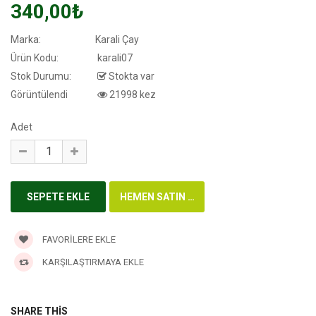
340,00₺
Marka:
Karali Çay
Ürün Kodu:
karali07
Stok Durumu:
Stokta var
Görüntülendi
21998 kez
Adet
FAVORILERE EKLE
KARŞILAŞTIRMAYA EKLE
SHARE THIS