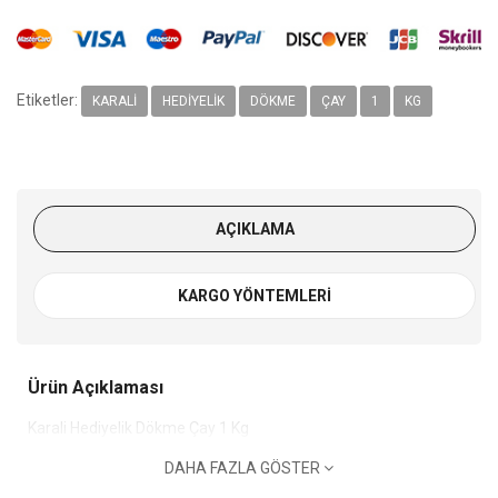
Etiketler:
KARALI
HEDIYELIK
DÖKME
ÇAY
1
KG
AÇIKLAMA
KARGO YÖNTEMLERI
Ürün Açıklaması
Karali Hediyelik Dökme Çay 1 Kg
DAHA FAZLA GÖSTER